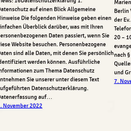
iews: 16Datenschutz­erklärung 1.
Marien
atenschutz auf einen Blick Allgemeine
Berlin
inweise Die folgenden Hinweise geben einen
der Ev
infachen Überblick darüber, was mit Ihren
Telefo
ersonenbezogenen Daten passiert, wenn Sie
20 – 1
iese Website besuchen. Personenbezogene
evange
aten sind alle Daten, mit denen Sie persönlich
nach §
dentifiziert werden können. Ausführliche
Quelle
nformationen zum Thema Datenschutz
und G
ntnehmen Sie unserer unter diesem Text
7. No
ufgeführten Datenschutzerklärung.
atenerfassung auf…
. November 2022