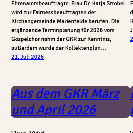
Ehrenamtsbeauftragte. Frau Dr. Katja Strobel
F
wird zur Fairnessbeauftragten der
d
Kirchengemeinde Marienfelde berufen. Die
K
ergänzende Terminplanung für 2026 vom
J
Gospelchor nahm der GKR zur Kenntnis,
2
außerdem wurde der Kollektenplan…
21. Juli 2026
Aus dem GKR März
und April 2026