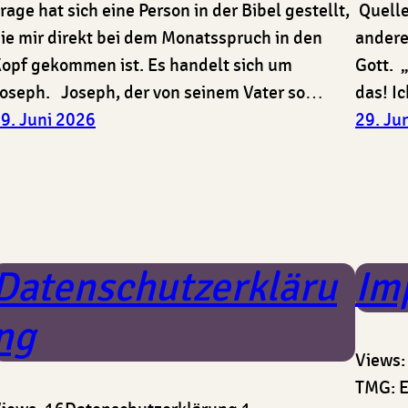
rage hat sich eine Person in der Bibel gestellt,
Quelle
ie mir direkt bei dem Monatsspruch in den
andere
opf gekommen ist. Es handelt sich um
Gott. 
oseph. Joseph, der von seinem Vater so…
das! I
9. Juni 2026
29. Ju
Datenschutzerkläru
Im
ng
Views
TMG: E