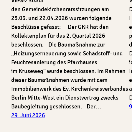
Views: 30Auf
V
den Gemeindekirchenratssitzungen am
D
25.03. und 22.04.2026 wurden folgende
H
Beschlüsse gefasst: Der GKR hat den
e
Kollektenplan für das 2. Quartal 2026
p
beschlossen. Die Baumaßnahme zur
d
„Heizungserneuerung sowie Schadstoff- und
D
Feuchtesanierung des Pfarrhauses
i
im Kruseweg“ wurde beschlossen. Im Rahmen
I
dieser Baumaßnahmen wurde mit dem
e
Immobilienwerk des Ev. Kirchenkreisverbandes
a
Berlin Mitte-West ein Dienstvertrag zwecks
D
Baubegleitung geschlossen. Der…
9
29. Juni 2026