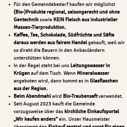
Für den Gemeindebedarf kaufen wir möglichst
(Bio-)Produkte regional, saisongerecht und ohne
Gentechnik
sowie
KEIN Fleisch aus industrieller
Massen-Tierproduktion.
Kaffee, Tee, Schokolade, Südfrüchte und Säfte
daraus werden aus fairem Handel
gekauft, weil wir
so direkt die Bauern in den Anbauländern
unterstützen können.
In der Regel steht bei uns
Leitungswasser in
Krügen
auf dem Tisch. Wenn
Mineralwasser
angeboten wird, dann kommt es in
Glasflaschen
aus der Region.
Beim Abendmahl
wird
Bio-Traubensaft
verwendet.
Seit August 2023 kauft die Gemeinde
vorzugsweise über das
kirchliche Einkaufsportal
„Wir kaufen anders“
ein. Unser Hausmeister
übernimmt den
Einkauf zentral und sorgt für einen