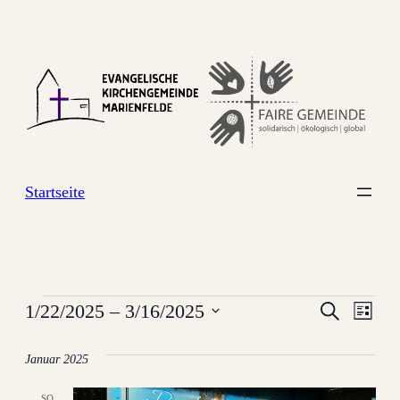
Startseite
Veranstaltungen
Verans
Ver
1/22/2025
 – 
3/16/2025
Suche
Liste
Datum
Ans
Suche
wählen.
Januar 2025
Nav
und
SO.