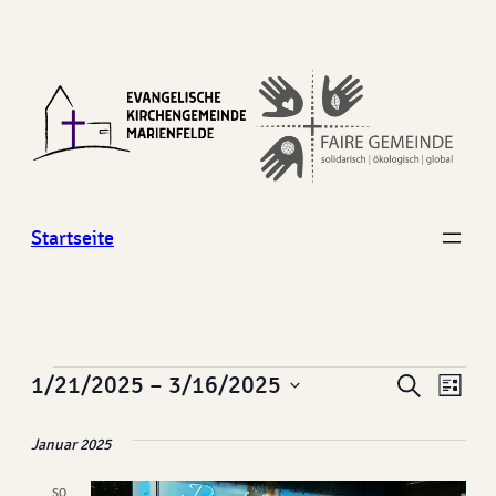
Startseite
Veranstaltungen
Veran
Ver
1/21/2025
 – 
3/16/2025
Suche
Liste
Ans
Datum
Suche
Januar 2025
wählen.
Nav
und
SO.