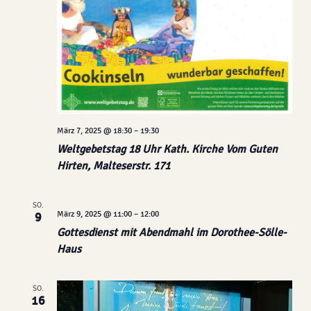
März 7, 2025 @ 18:30
–
19:30
Weltgebetstag 18 Uhr Kath. Kirche Vom Guten
Hirten, Malteserstr. 171
SO.
März 9, 2025 @ 11:00
–
12:00
9
Gottesdienst mit Abendmahl im Dorothee-Sölle-
Haus
SO.
16