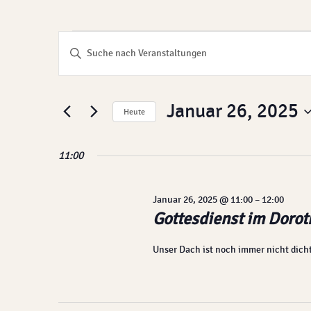
Veranstaltunge
Veranstaltungen
Bitte
Schlüsselwort
Suche
für
eingeben.
Januar 26, 2025
Suche
und
Heute
Januar
nach
Datum
Ansichten,
Veranstaltungen
wählen.
11:00
26,
Schlüsselwort.
Navigation
2025
Januar 26, 2025 @ 11:00
–
12:00
Gottesdienst im Dorot
Unser Dach ist noch immer nicht dicht