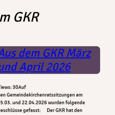
em GKR
Aus dem GKR März
und April 2026
iews: 30Auf
en Gemeindekirchenratssitzungen am
5.03. und 22.04.2026 wurden folgende
eschlüsse gefasst: Der GKR hat den