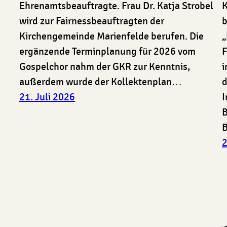
Ehrenamtsbeauftragte. Frau Dr. Katja Strobel
K
wird zur Fairnessbeauftragten der
b
Kirchengemeinde Marienfelde berufen. Die
„
ergänzende Terminplanung für 2026 vom
F
Gospelchor nahm der GKR zur Kenntnis,
i
außerdem wurde der Kollektenplan…
d
21. Juli 2026
I
B
B
2